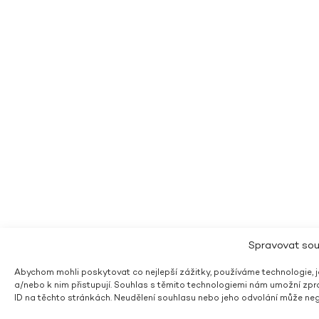
Spravovat sou
Abychom mohli poskytovat co nejlepší zážitky, používáme technologie, ja
a/nebo k nim přistupují. Souhlas s těmito technologiemi nám umožní zpra
ID na těchto stránkách. Neudělení souhlasu nebo jeho odvolání může nega