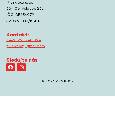
Piknik box s.r.o.
664 05, Velatice 262
IČO: 05154979
SZ: C 93839/KSBR
Kontakt:
+420 792 748 094
piknikbox@gmail.com
Sledujte nás
© 2026 PIKNIKBOX